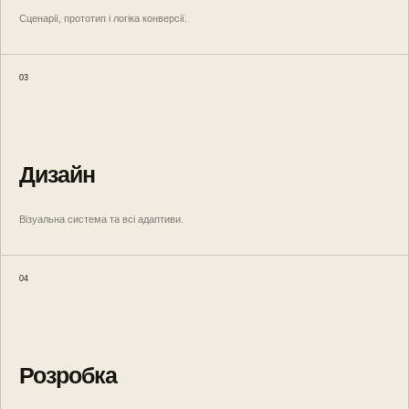
Сценарії, прототип і логіка конверсії.
03
Дизайн
Візуальна система та всі адаптиви.
04
Розробка