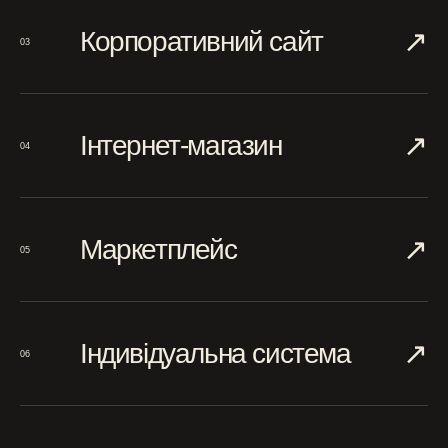
↗︎
Корпоративний сайт
03
↗︎
Інтернет-магазин
04
↗︎
Маркетплейс
05
↗︎
Індивідуальна система
06