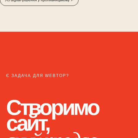
Усі digital-рішення у Кропивницькому ↗
Є ЗАДАЧА ДЛЯ WEBTOP?
Створимо
сайт,