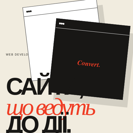
TRUST
WEB DEVELOPMENT / 01
САЙТИ ЯК СИСТЕМА ПРОДАЖІВ
Convert.
САЙТИ,
що ведуть
ДО ДІЇ.