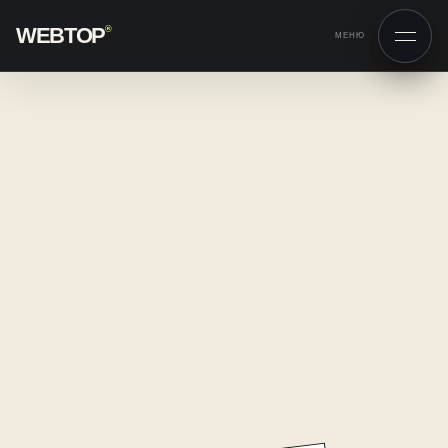
WEBTOP
®
МЕНЮ