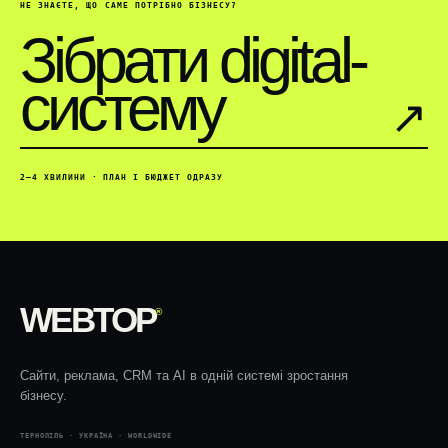
НЕ ЗНАЄТЕ, ЩО САМЕ ПОТРІБНО БІЗНЕСУ?
Зібрати digital-
систему
↗︎
2–4 ХВИЛИНИ · ПЛАН І БЮДЖЕТ ОДРАЗУ
WEBTOP
®
Сайти, реклама, CRM та AI в одній системі зростання
бізнесу.
ТЕРНОПІЛЬ · УКРАЇНА · WORLDWIDE