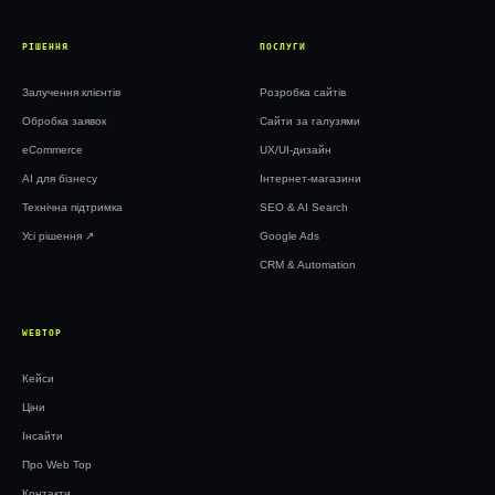
РІШЕННЯ
ПОСЛУГИ
Залучення клієнтів
Розробка сайтів
Обробка заявок
Сайти за галузями
eCommerce
UX/UI-дизайн
AI для бізнесу
Інтернет-магазини
Технічна підтримка
SEO & AI Search
Усі рішення ↗︎
Google Ads
CRM & Automation
WEBTOP
Кейси
Ціни
Інсайти
Про Web Top
Контакти